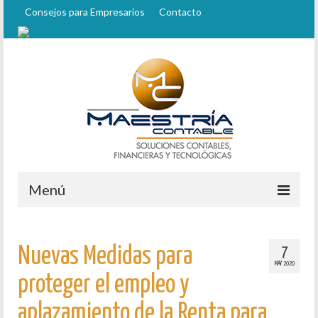
Consejos para Empresarios
Contacto
Menú
Inicio
7
Nuevas Medidas para
Quiénes Somos
MAY 2020
proteger el empleo y
Staff
aplazamiento de la Renta para
Servicios Contables y Financieros