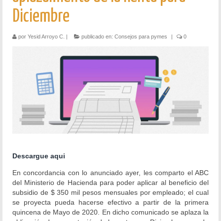
Diciembre
Outsourcing Contable
por
Yesid Arroyo C.
|
publicado en:
Consejos para pymes
|
0
Outsourcing Tributario
Outsourcing Administrativo y de Recurso
Humano
Revisoría Fiscal
Auditoría
Trámites para la Creación de Empresas
Trámites ante los Entes Fiscalizadores
Descargue aqui
Estudios de Factibilidad
En concordancia con lo anunciado ayer, les comparto el ABC
del Ministerio de Hacienda para poder aplicar al beneficio del
Elaboración de presupuestos y control de
subsidio de $ 350 mil pesos mensuales por empleado; el cual
ejecución presupuestal
se proyecta pueda hacerse efectivo a partir de la primera
quincena de Mayo de 2020. En dicho comunicado se aplaza la
Elaboracion de Proyecciones Financieras