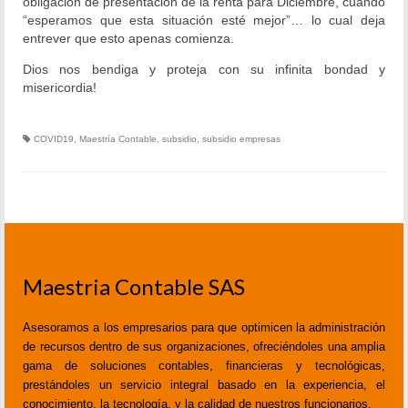
obligación de presentación de la renta para Diciembre, cuando
“esperamos que esta situación esté mejor”… lo cual deja
Servicios Legales
entrever que esto apenas comienza.
Dios nos bendiga y proteja con su infinita bondad y
Blog
misericordia!
Contáctanos
COVID19
,
Maestría Contable
,
subsidio
,
subsidio empresas
Maestria Contable SAS
Asesoramos a los empresarios para que optimicen la administración
de recursos dentro de sus organizaciones, ofreciéndoles una amplia
gama de soluciones contables, financieras y tecnológicas,
prestándoles un servicio integral basado en la experiencia, el
conocimiento, la tecnología, y la calidad de nuestros funcionarios.