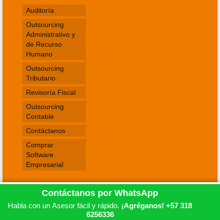
Auditoría
Outsourcing
Administrativo y
de Recurso
Humano
Outsourcing
Tributario
Revisoría Fiscal
Outsourcing
Contable
Contáctanos
Comprar
Software
Empresarial
Contáctanos por WhatsApp
Política de uso de información y datos personales
Habla con un Asesor fácil y rápido.
¡Agréganos! +57 318
6256336